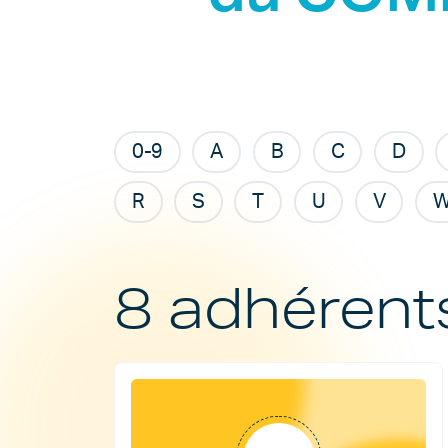
0-9
A
B
C
D
R
S
T
U
V
8 adhérent