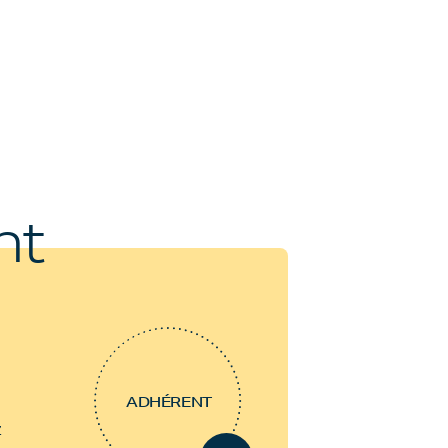
nt
ADHÉRENT
z