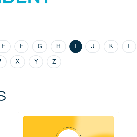
E
F
G
H
I
J
K
L
W
X
Y
Z
s