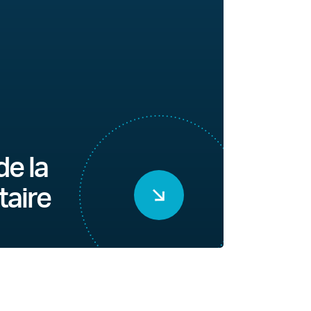
de la
taire