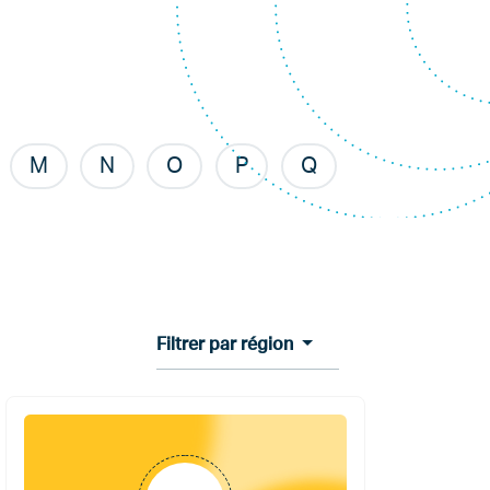
M
N
O
P
Q
Filtrer par région