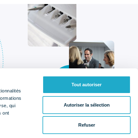
Tout autoriser
ionnalités
formations
Autoriser la sélection
yse, qui
s ont
Qui sommes-nous ?
Nos missions
a
Refuser