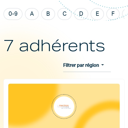
0-9
A
B
C
D
E
F
7 adhérents
Filtrer par région