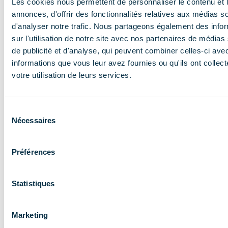
Les cookies nous permettent de personnaliser le contenu et 
13014 Marseille – France
annonces, d'offrir des fonctionnalités relatives aux médias s
d'analyser notre trafic. Nous partageons également des info
sur l'utilisation de notre site avec nos partenaires de médias
de publicité et d'analyse, qui peuvent combiner celles-ci ave
informations que vous leur avez fournies ou qu'ils ont collect
Devenez Adhérent
votre utilisation de leurs services.
Sélection
Bénéficiez de dossiers,
Nécessaires
du
d’articles et d’actualités
consentement
en exclusivité !
Préférences
Des conseils et des outils spécifiques
Statistiques
Des relais facilités auprès des autorités et
Marketing
partenaires