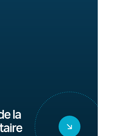
de la
taire