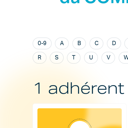
0-9
A
B
C
D
R
S
T
U
V
1 adhérent