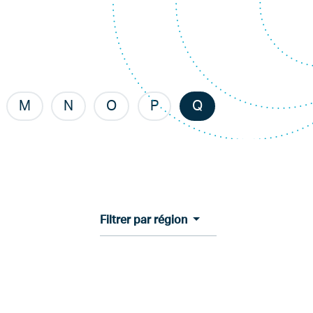
M
N
O
P
Q
Filtrer par région