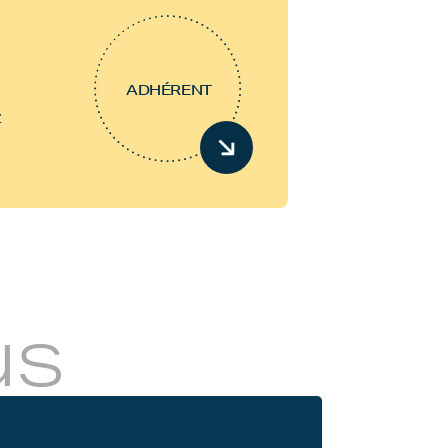
ADHÉRENT
z
us