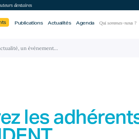
buteurs dentaires
nts
Publications
Actualités
Agenda
Qui sommes-nous ?
ez les adhérent
IDENT