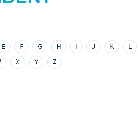
E
F
G
H
I
J
K
L
W
X
Y
Z