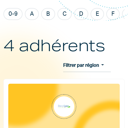
0-9
A
B
C
D
E
F
4 adhérents
Filtrer par région