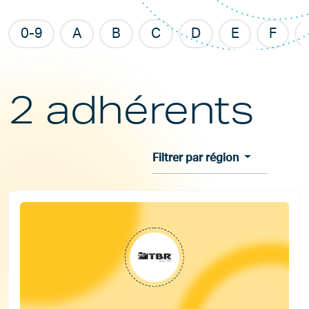
0-9
A
B
C
D
E
F
2 adhérents
Filtrer par région