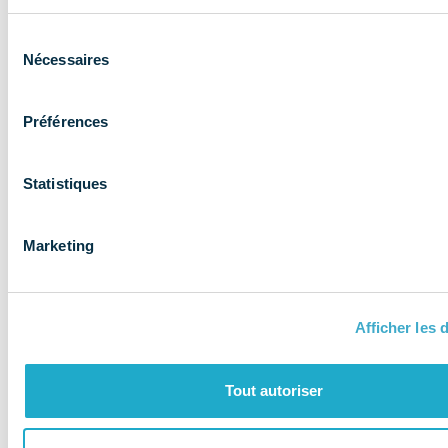
Sélection
Nécessaires
du
consentement
Préférences
NOS MISSIONS
Statistiques
Le COMIDENT
apporte son
Marketing
expertise aux
entreprises et
les accompagne
Afficher les d
Tout autoriser