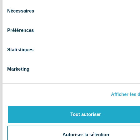
Sélection
Nécessaires
du
consentement
Préférences
NOS MISSIONS
Le COMIDENT
Statistiques
apporte son
expertise aux
Marketing
entreprises et
les accompagne
Afficher les d
Tout autoriser
Autoriser la sélection