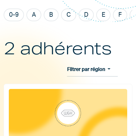
0-9
A
B
C
D
E
F
2 adhérents
Filtrer par région