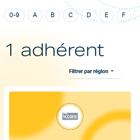
0-9
A
B
C
D
E
F
1 adhérent
Filtrer par région