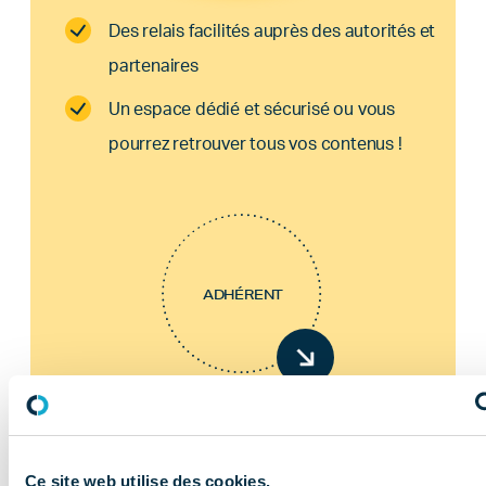
Des relais facilités auprès des autorités et
partenaires
Un espace dédié et sécurisé ou vous
pourrez retrouver tous vos contenus !
ADHÉRENT
Ce site web utilise des cookies.