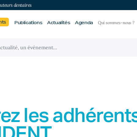
buteurs dentaires
nts
Publications
Actualités
Agenda
Qui sommes-nous ?
ez les adhérent
IDENT