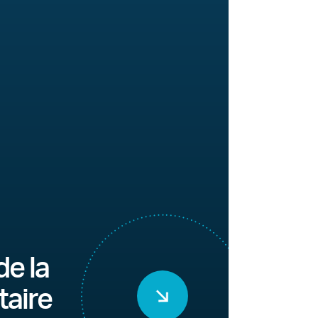
de la
taire