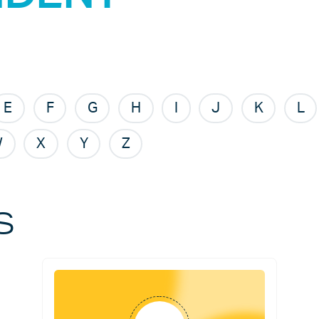
E
F
G
H
I
J
K
L
W
X
Y
Z
s