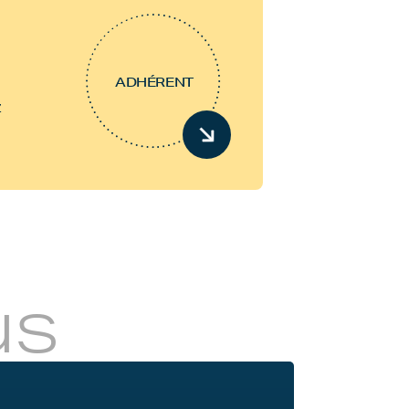
ADHÉRENT
z
us