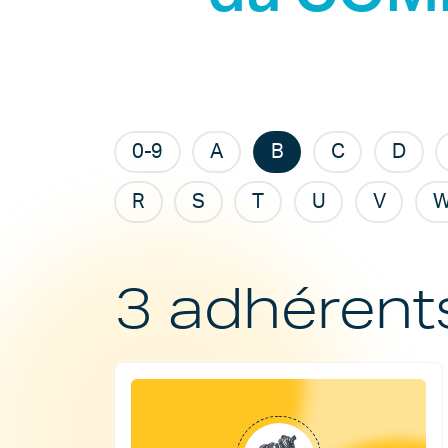
0-9
A
B
C
D
R
S
T
U
V
3 adhérent