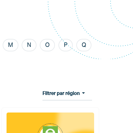
M
N
O
P
Q
Filtrer par région