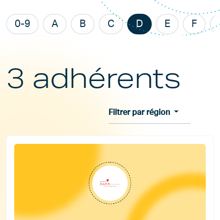
0-9
A
B
C
D
E
F
3 adhérents
Filtrer par région