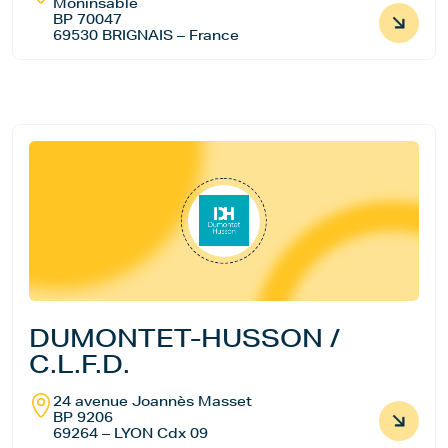
Moninsable
BP 70047
69530 BRIGNAIS – France
DUMONTET-HUSSON /
C.L.F.D.
24 avenue Joannès Masset
BP 9206
69264 – LYON Cdx 09