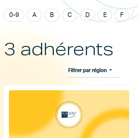
0-9
A
B
C
D
E
F
3 adhérents
Filtrer par région