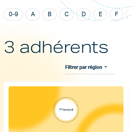
0-9
A
B
C
D
E
F
3 adhérents
Filtrer par région