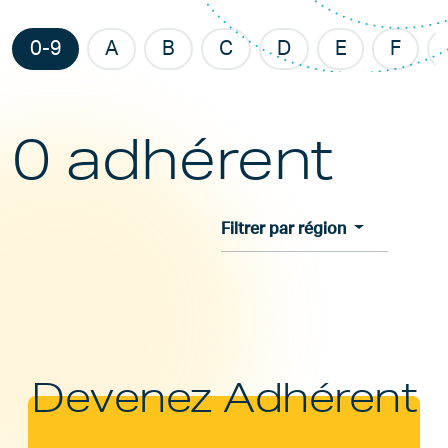
0-9
A
B
C
D
E
F
0 adhérent
Filtrer par région
Devenez Adhérent