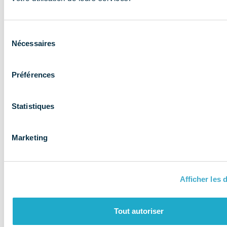
expertise aux
entreprises et
Sélection
les accompagne
Nécessaires
du
consentement
Préférences
Statistiques
Marketing
Afficher les d
QUI SOMMES-NOUS ?
Tout autoriser