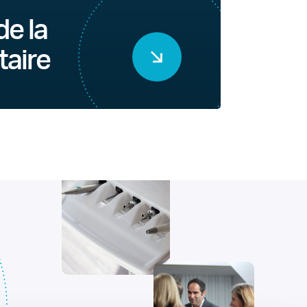
de la
taire