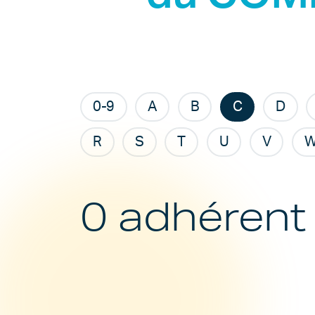
0-9
A
B
C
D
R
S
T
U
V
0 adhérent