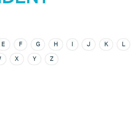
E
F
G
H
I
J
K
L
W
X
Y
Z