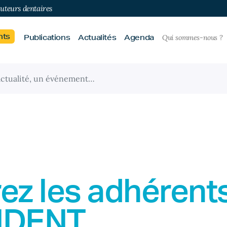
buteurs dentaires
nts
Publications
Actualités
Agenda
Qui sommes-nous ?
ez les adhérent
IDENT