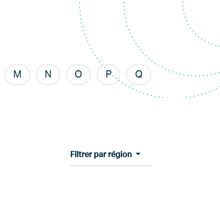
M
N
O
P
Q
Filtrer par région