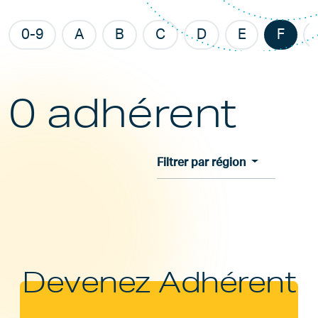
0-9
A
B
C
D
E
F
0 adhérent
Filtrer par région
Devenez Adhérent