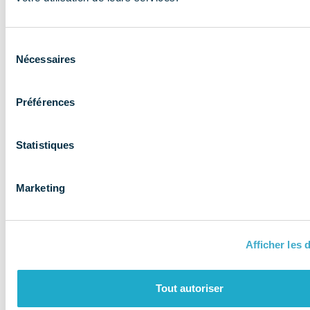
expertise aux
entreprises et
Sélection
les accompagne
Nécessaires
du
consentement
Préférences
Statistiques
Marketing
Afficher les d
QUI SOMMES-NOUS ?
Tout autoriser