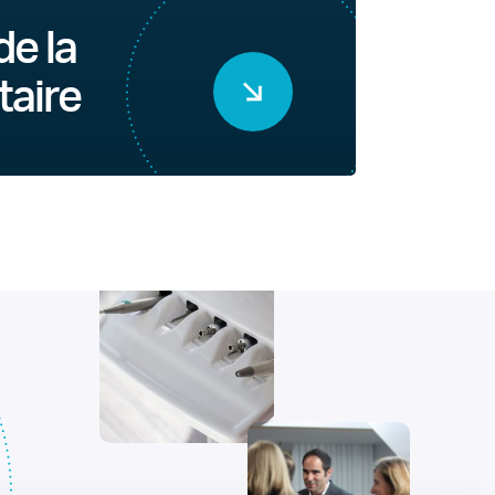
de la
taire