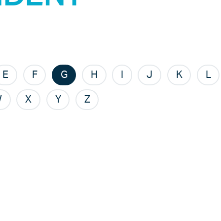
E
F
G
H
I
J
K
L
W
X
Y
Z