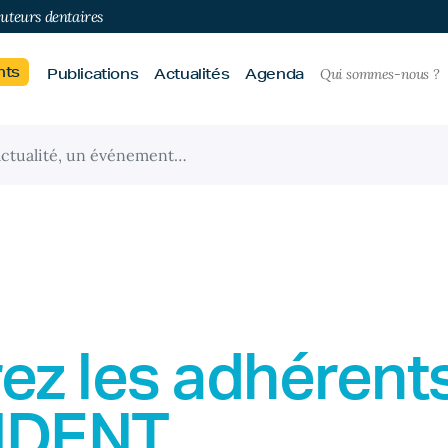
buteurs dentaires
nts
Publications
Actualités
Agenda
Qui sommes-nous ?
ez les adhérent
IDENT