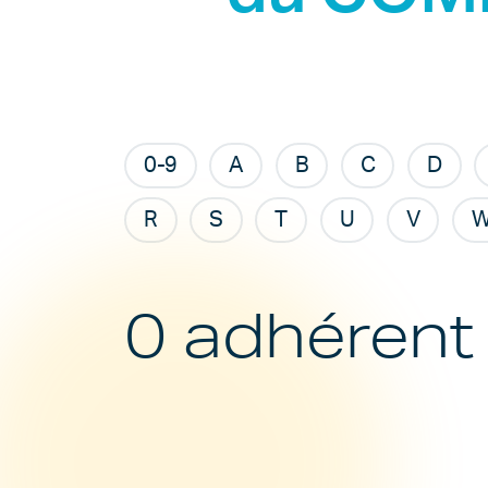
0-9
A
B
C
D
R
S
T
U
V
0 adhérent