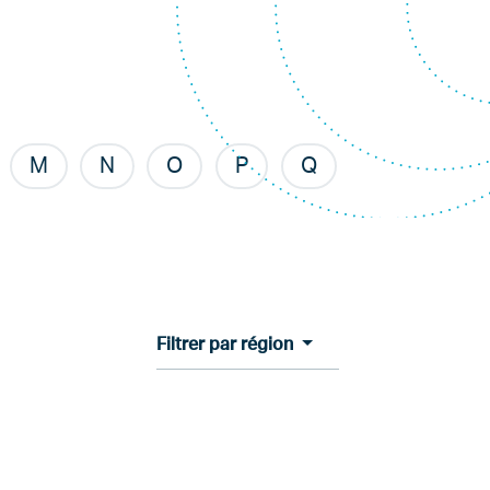
M
N
O
P
Q
Filtrer par région