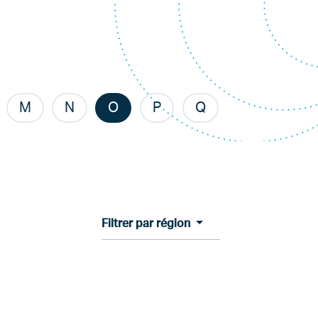
M
N
O
P
Q
Filtrer par région