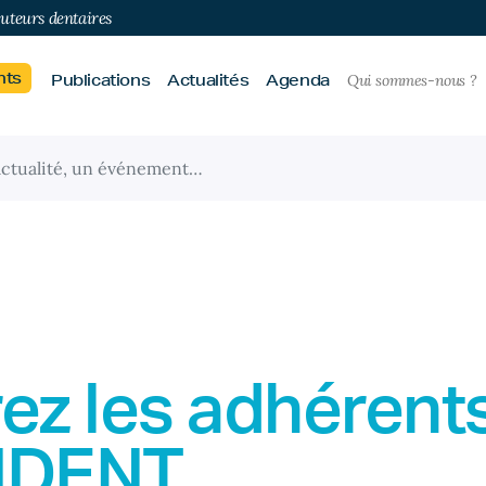
buteurs dentaires
nts
Publications
Actualités
Agenda
Qui sommes-nous ?
ez les adhérent
IDENT