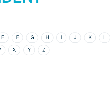
E
F
G
H
I
J
K
L
W
X
Y
Z