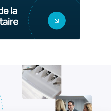
de la
taire