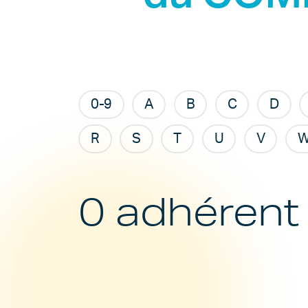
0-9
A
B
C
D
R
S
T
U
V
0 adhérent