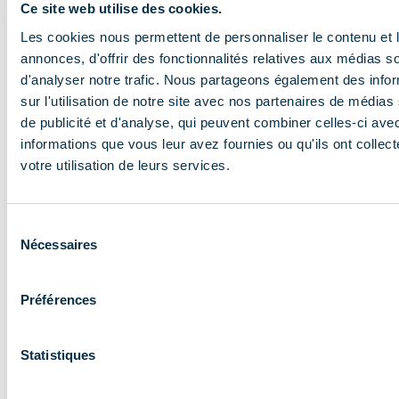
Ce site web utilise des cookies.
En savoir plus
Les cookies nous permettent de personnaliser le contenu et 
annonces, d'offrir des fonctionnalités relatives aux médias s
d'analyser notre trafic. Nous partageons également des info
sur l'utilisation de notre site avec nos partenaires de médias
de publicité et d'analyse, qui peuvent combiner celles-ci ave
informations que vous leur avez fournies ou qu'ils ont collect
votre utilisation de leurs services.
NOS MISSIONS
Le COMIDENT
Sélection
Nécessaires
du
apporte son
consentement
expertise aux
Préférences
entreprises et
les accompagne
Statistiques