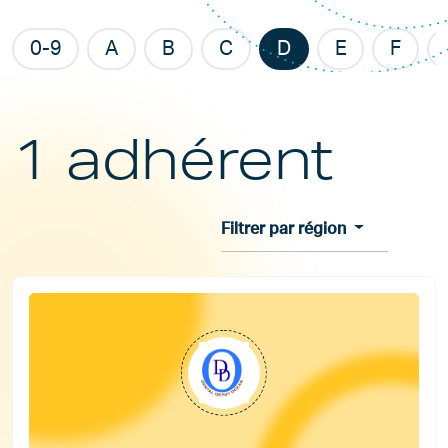
0-9
A
B
C
D
E
F
1 adhérent
Filtrer par région