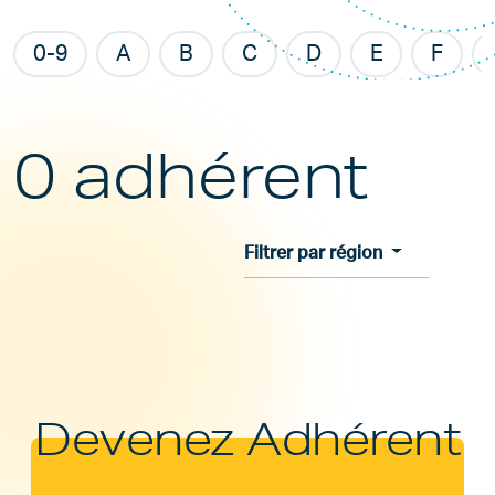
0-9
A
B
C
D
E
F
0 adhérent
Filtrer par région
Devenez Adhérent