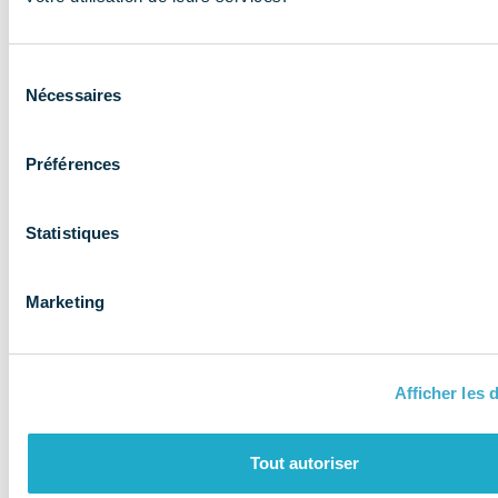
expertise aux
entreprises et
Sélection
les accompagne
Nécessaires
du
consentement
Préférences
Statistiques
Marketing
Afficher les d
QUI SOMMES-NOUS ?
Tout autoriser