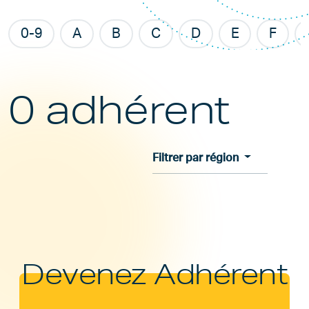
0-9
A
B
C
D
E
F
0 adhérent
Filtrer par région
Devenez Adhérent