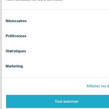
expertise aux
entreprises et
Sélection
les accompagne
Nécessaires
du
consentement
Préférences
Statistiques
Marketing
Afficher les d
QUI SOMMES-NOUS ?
Tout autoriser