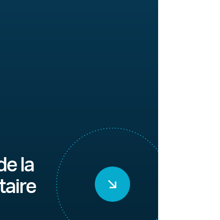
de la
taire