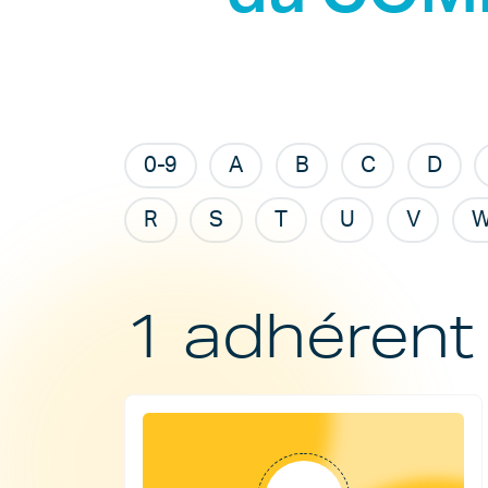
0-9
A
B
C
D
R
S
T
U
V
1 adhérent