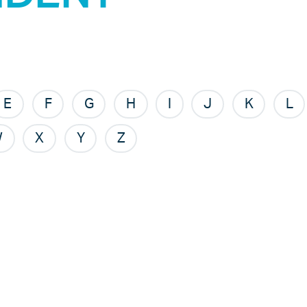
E
F
G
H
I
J
K
L
W
X
Y
Z