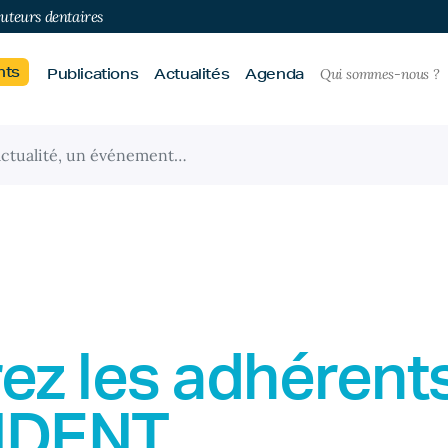
buteurs dentaires
nts
Publications
Actualités
Agenda
Qui sommes-nous ?
ez les adhérent
IDENT