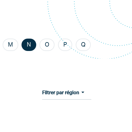
M
N
O
P
Q
Filtrer par région