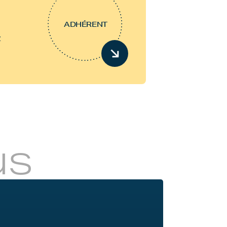
ADHÉRENT
z
us