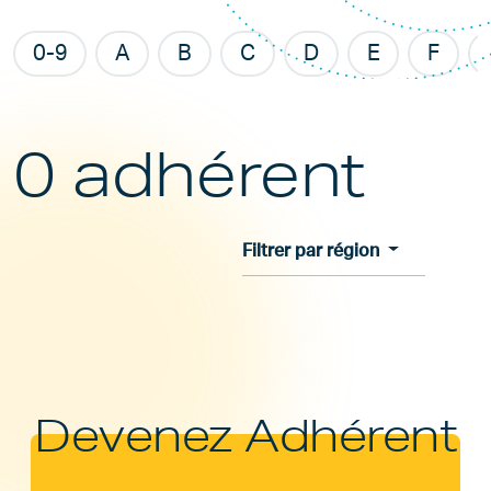
0-9
A
B
C
D
E
F
0 adhérent
Filtrer par région
Devenez Adhérent