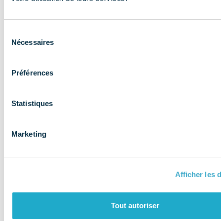
expertise aux
entreprises et
Sélection
les accompagne
Nécessaires
du
consentement
Préférences
Statistiques
Marketing
Afficher les d
QUI SOMMES-NOUS ?
Tout autoriser