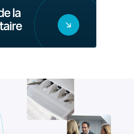
de la
taire