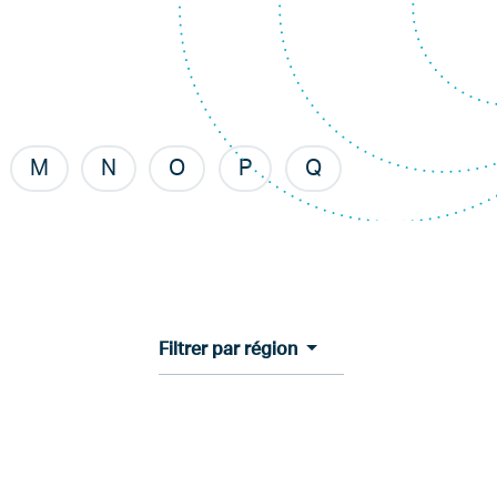
M
N
O
P
Q
Filtrer par région