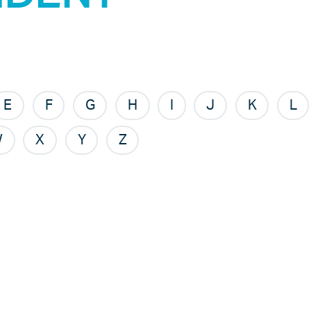
E
F
G
H
I
J
K
L
W
X
Y
Z