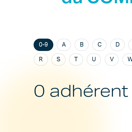
0-9
A
B
C
D
R
S
T
U
V
0 adhérent