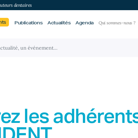
buteurs dentaires
nts
Publications
Actualités
Agenda
Qui sommes-nous ?
ez les adhérent
IDENT