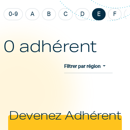
0-9
A
B
C
D
E
F
0 adhérent
Filtrer par région
Devenez Adhérent