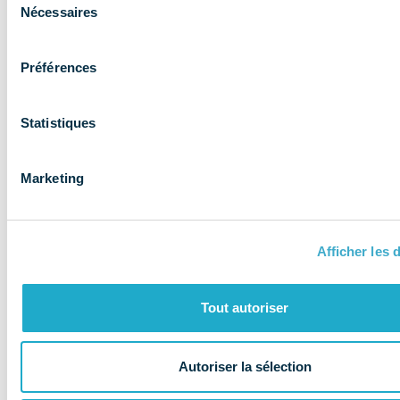
expertise aux
Nécessaires
du
entreprises et
consentement
les accompagne
Préférences
Statistiques
Marketing
Afficher les d
Tout autoriser
Autoriser la sélection
QUI SOMMES-NOUS ?