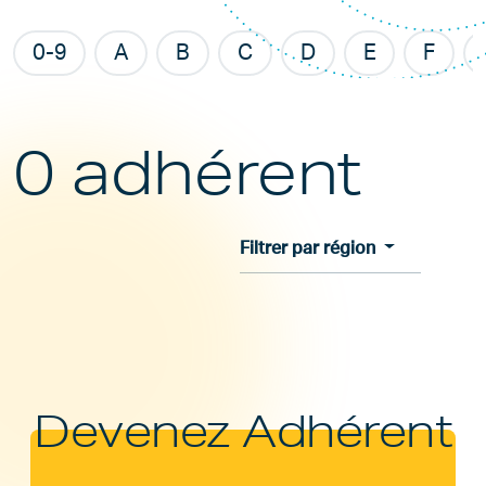
0-9
A
B
C
D
E
F
0 adhérent
Filtrer par région
Devenez Adhérent