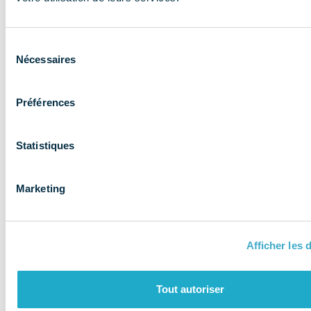
expertise aux
entreprises et
Sélection
les accompagne
Nécessaires
du
consentement
Préférences
Statistiques
Marketing
Afficher les d
QUI SOMMES-NOUS ?
Tout autoriser