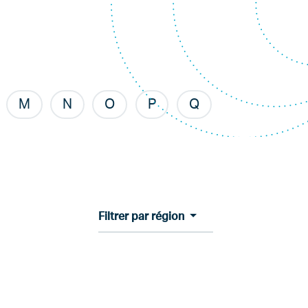
M
N
O
P
Q
Filtrer par région