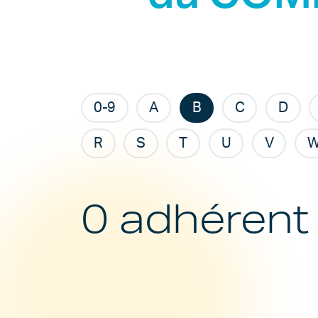
0-9
A
B
C
D
R
S
T
U
V
0 adhérent