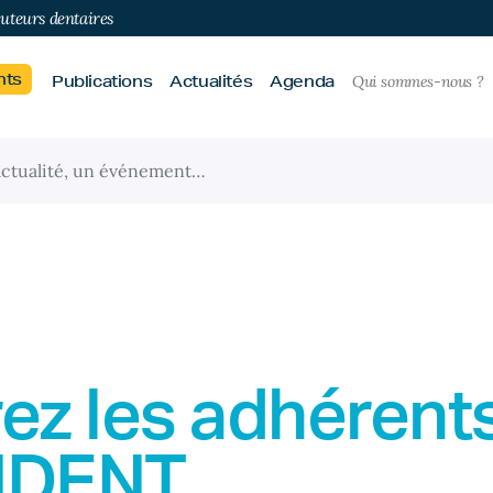
buteurs dentaires
nts
Publications
Actualités
Agenda
Qui sommes-nous ?
ez les adhérent
IDENT