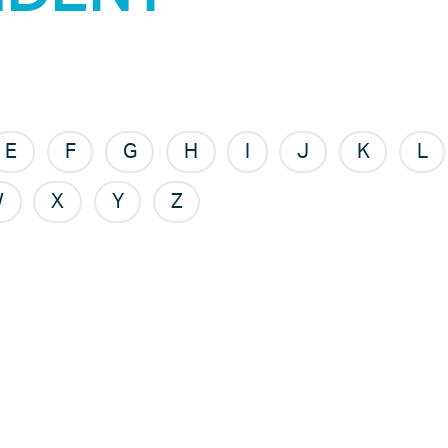
E
F
G
H
I
J
K
L
W
X
Y
Z