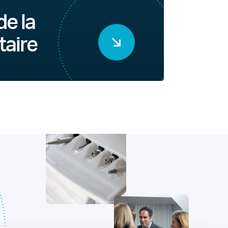
de la
taire