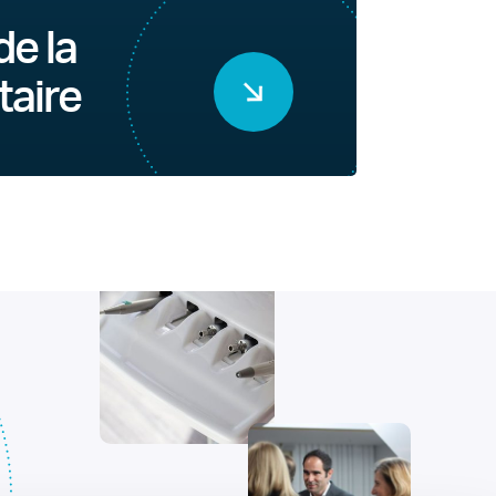
de la
taire