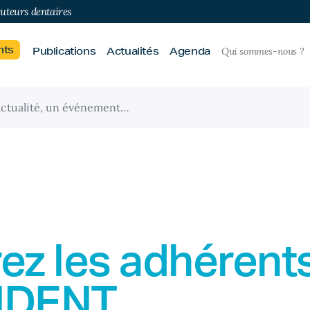
buteurs dentaires
nts
Publications
Actualités
Agenda
Qui sommes-nous ?
ez les adhérent
IDENT