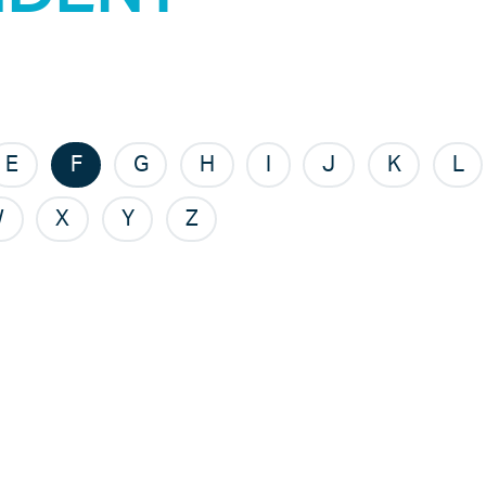
E
F
G
H
I
J
K
L
W
X
Y
Z