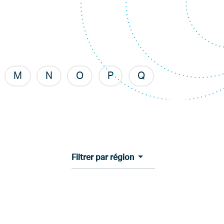
M
N
O
P
Q
Filtrer par région