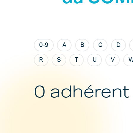
0-9
A
B
C
D
R
S
T
U
V
0 adhérent