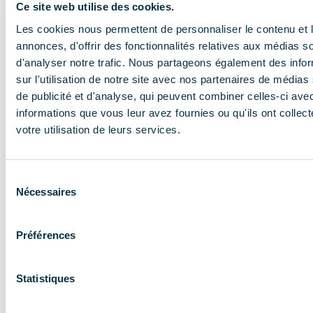
Ce site web utilise des cookies.
En savoir plus
Les cookies nous permettent de personnaliser le contenu et 
annonces, d'offrir des fonctionnalités relatives aux médias s
d'analyser notre trafic. Nous partageons également des info
sur l'utilisation de notre site avec nos partenaires de médias
de publicité et d'analyse, qui peuvent combiner celles-ci ave
informations que vous leur avez fournies ou qu'ils ont collect
votre utilisation de leurs services.
NOS MISSIONS
Le COMIDENT
Sélection
Nécessaires
du
apporte son
consentement
expertise aux
Préférences
entreprises et
les accompagne
Statistiques