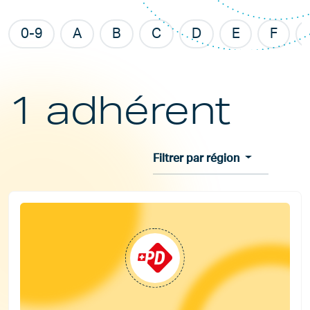
0-9
A
B
C
D
E
F
1 adhérent
Filtrer par région