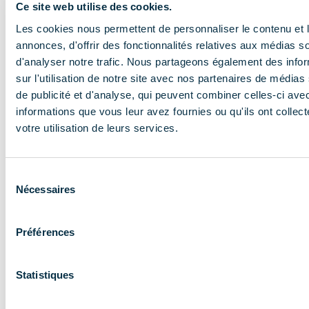
Ce site web utilise des cookies.
En savoir plus
Les cookies nous permettent de personnaliser le contenu et 
annonces, d'offrir des fonctionnalités relatives aux médias s
d'analyser notre trafic. Nous partageons également des info
sur l'utilisation de notre site avec nos partenaires de médias
de publicité et d'analyse, qui peuvent combiner celles-ci ave
informations que vous leur avez fournies ou qu'ils ont collect
votre utilisation de leurs services.
NOS MISSIONS
Le COMIDENT
Sélection
Nécessaires
du
apporte son
consentement
expertise aux
Préférences
entreprises et
les accompagne
Statistiques