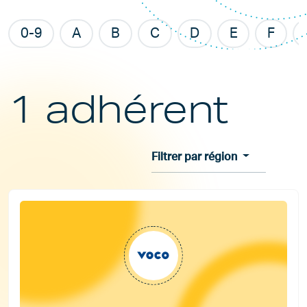
0-9
A
B
C
D
E
F
1 adhérent
Filtrer par région