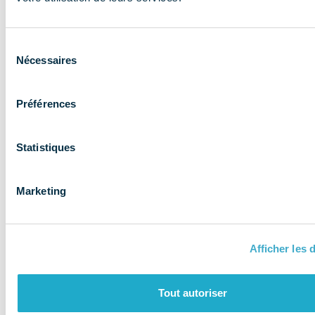
expertise aux
entreprises et
Sélection
les accompagne
Nécessaires
du
consentement
Préférences
Statistiques
Marketing
Afficher les d
QUI SOMMES-NOUS ?
Tout autoriser