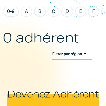
0-9
A
B
C
D
E
F
0 adhérent
Filtrer par région
Devenez Adhérent