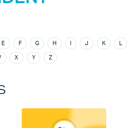
E
F
G
H
I
J
K
L
W
X
Y
Z
s