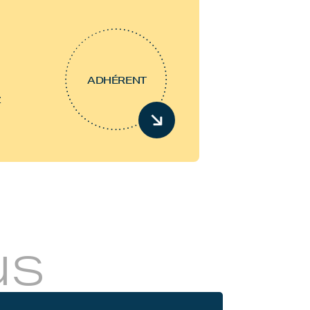
ADHÉRENT
z
us