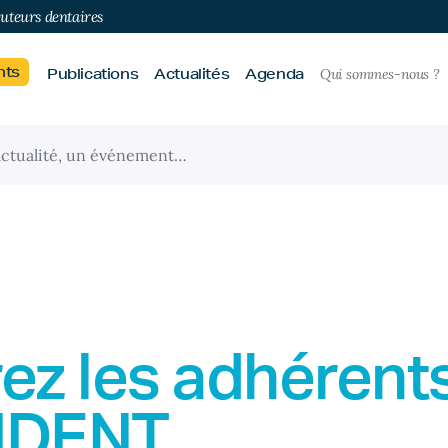
buteurs dentaires
nts
Publications
Actualités
Agenda
Qui sommes-nous ?
ez les adhérent
IDENT