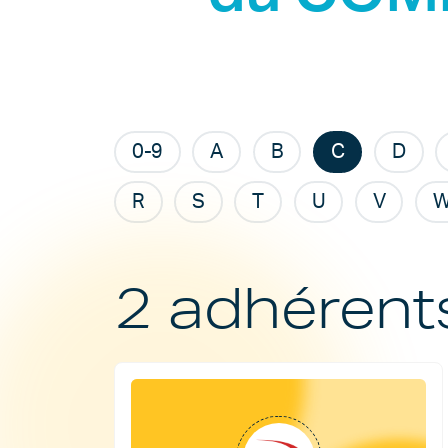
0-9
A
B
C
D
R
S
T
U
V
2 adhérent