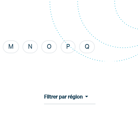
M
N
O
P
Q
Filtrer par région