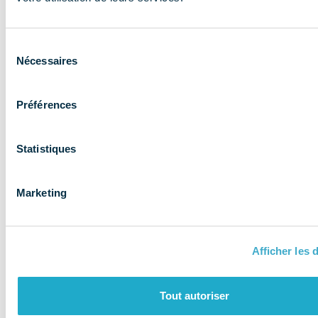
expertise aux
entreprises et
Sélection
les accompagne
Nécessaires
du
consentement
Préférences
Statistiques
Marketing
Afficher les d
QUI SOMMES-NOUS ?
Tout autoriser