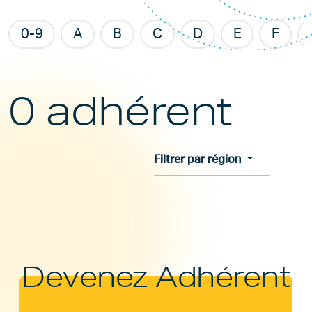
0-9
A
B
C
D
E
F
0 adhérent
Filtrer par région
Devenez Adhérent