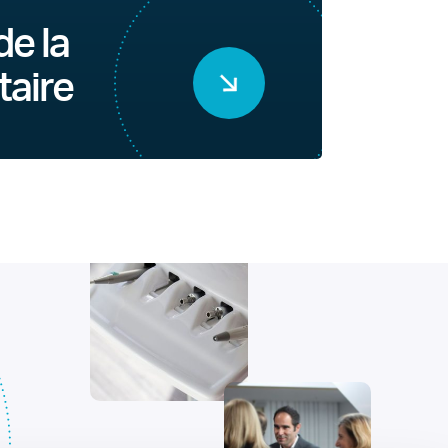
de la
taire