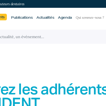
buteurs dentaires
nts
Publications
Actualités
Agenda
Qui sommes-nous ?
ez les adhérent
IDENT