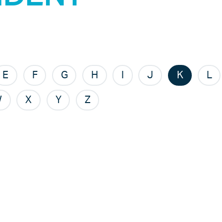
E
F
G
H
I
J
K
L
W
X
Y
Z