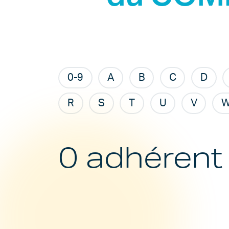
0-9
A
B
C
D
R
S
T
U
V
0 adhérent