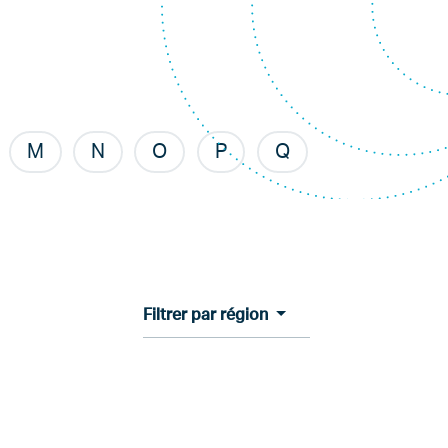
M
N
O
P
Q
Filtrer par région