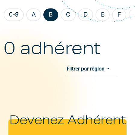
0-9
A
B
C
D
E
F
0 adhérent
Filtrer par région
Devenez Adhérent