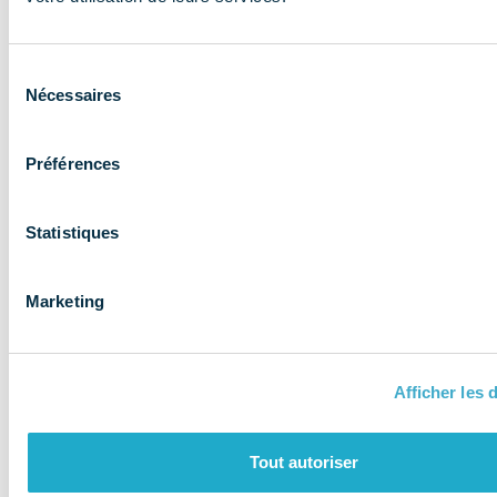
expertise aux
entreprises et
Sélection
les accompagne
Nécessaires
du
consentement
Préférences
Statistiques
Marketing
Afficher les d
QUI SOMMES-NOUS ?
Tout autoriser