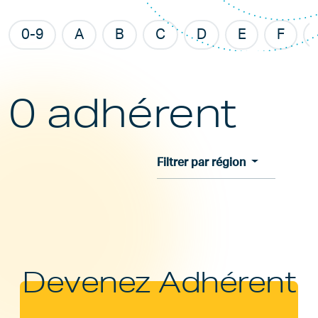
0-9
A
B
C
D
E
F
0 adhérent
Filtrer par région
Devenez Adhérent