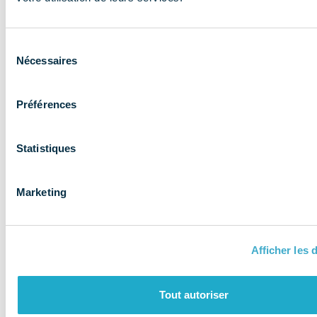
expertise aux
entreprises et
Sélection
les accompagne
Nécessaires
du
consentement
Préférences
Statistiques
Marketing
Afficher les d
QUI SOMMES-NOUS ?
Tout autoriser