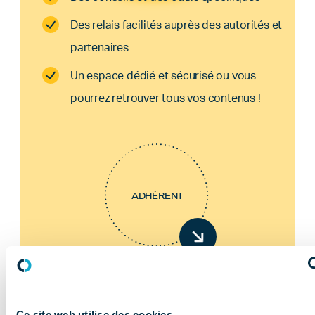
Des relais facilités auprès des autorités et
partenaires
Un espace dédié et sécurisé ou vous
pourrez retrouver tous vos contenus !
ADHÉRENT
Ce site web utilise des cookies.