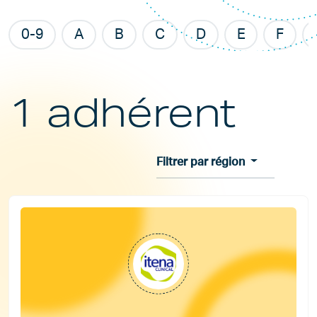
0-9
A
B
C
D
E
F
1 adhérent
Filtrer par région