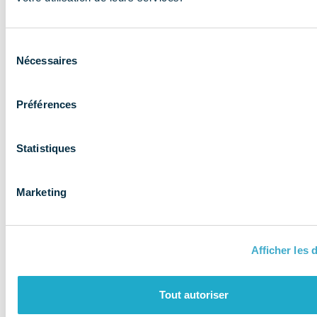
expertise aux
entreprises et
Sélection
les accompagne
Nécessaires
du
consentement
Préférences
Statistiques
Marketing
Afficher les d
QUI SOMMES-NOUS ?
Tout autoriser