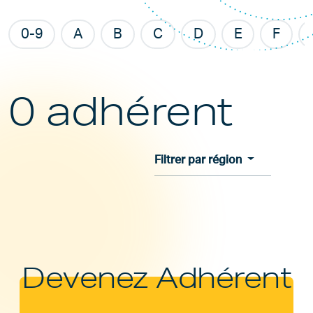
0-9
A
B
C
D
E
F
0 adhérent
Filtrer par région
Devenez Adhérent