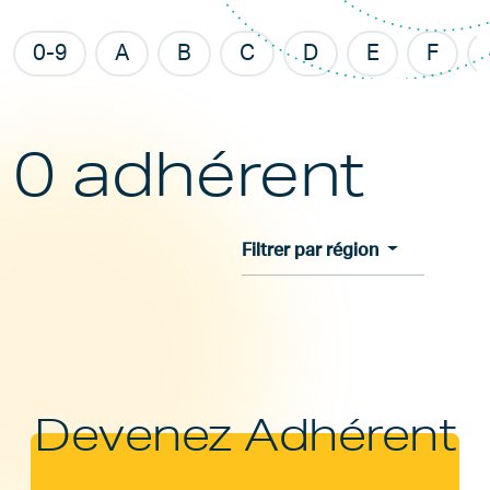
0-9
A
B
C
D
E
F
0 adhérent
Filtrer par région
Devenez Adhérent