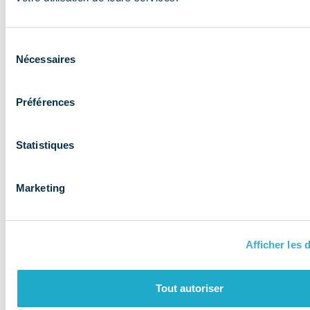
expertise aux
entreprises et
Sélection
les accompagne
Nécessaires
du
consentement
Préférences
Statistiques
Marketing
Afficher les d
QUI SOMMES-NOUS ?
Tout autoriser