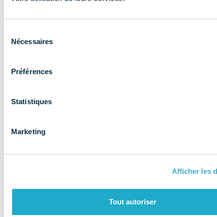
expertise aux
entreprises et
Sélection
les accompagne
Nécessaires
du
consentement
Préférences
Statistiques
Marketing
Afficher les d
QUI SOMMES-NOUS ?
Tout autoriser