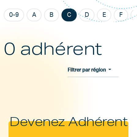
0-9
A
B
C
D
E
F
0 adhérent
Filtrer par région
Devenez Adhérent