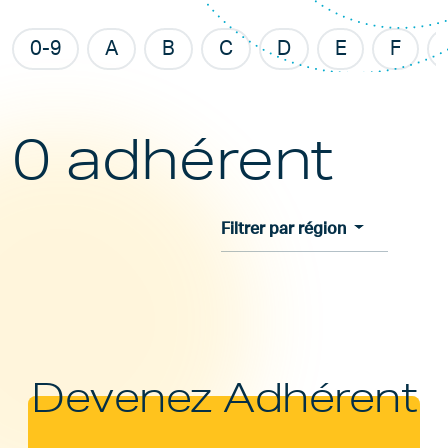
0-9
A
B
C
D
E
F
0 adhérent
Filtrer par région
Devenez Adhérent