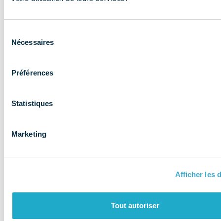
expertise aux
entreprises et
Sélection
les accompagne
Nécessaires
du
consentement
Préférences
Statistiques
Marketing
Afficher les d
QUI SOMMES-NOUS ?
Tout autoriser