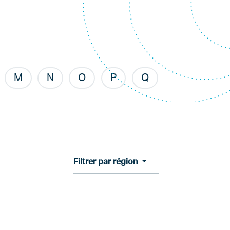
M
N
O
P
Q
Filtrer par région