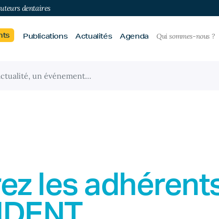
buteurs dentaires
nts
Publications
Actualités
Agenda
Qui sommes-nous ?
ez les adhérent
IDENT