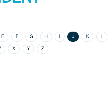
E
F
G
H
I
J
K
L
W
X
Y
Z