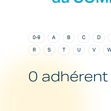
0-9
A
B
C
D
R
S
T
U
V
0 adhérent