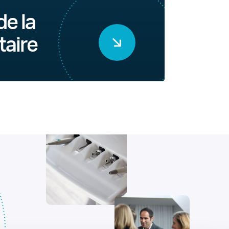
de la
taire