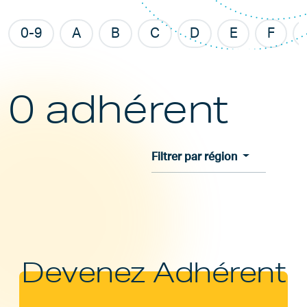
0-9
A
B
C
D
E
F
0 adhérent
Filtrer par région
Devenez Adhérent