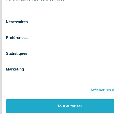
expertise aux
entreprises et
Sélection
les accompagne
Nécessaires
du
consentement
Préférences
Statistiques
Marketing
Afficher les d
QUI SOMMES-NOUS ?
Tout autoriser