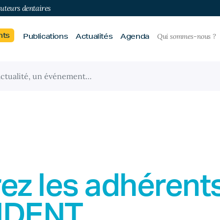
buteurs dentaires
nts
Publications
Actualités
Agenda
Qui sommes-nous ?
ez les adhérent
IDENT