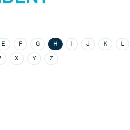
E
F
G
H
I
J
K
L
W
X
Y
Z