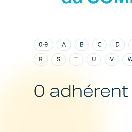
0-9
A
B
C
D
R
S
T
U
V
0 adhérent