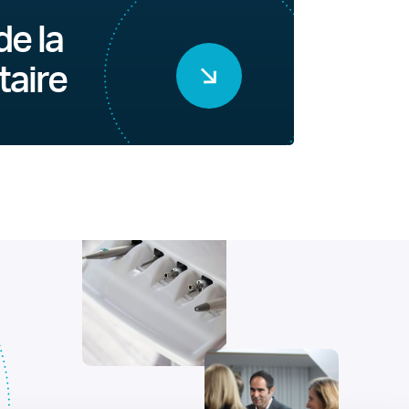
de la
taire