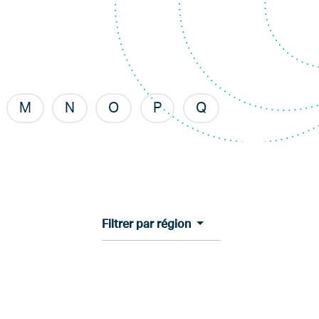
M
N
O
P
Q
Filtrer par région