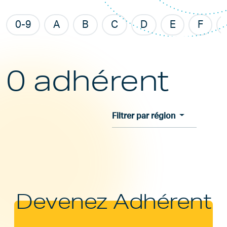
0-9
A
B
C
D
E
F
0 adhérent
Filtrer par région
Devenez Adhérent