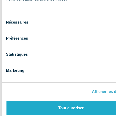
expertise aux
entreprises et
Sélection
les accompagne
Nécessaires
du
consentement
Préférences
Statistiques
Marketing
Afficher les d
QUI SOMMES-NOUS ?
Tout autoriser