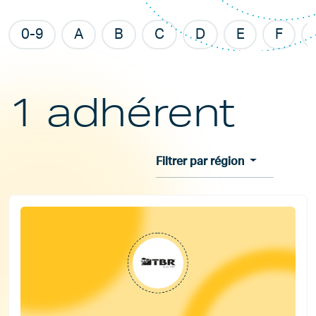
0-9
A
B
C
D
E
F
1 adhérent
Filtrer par région