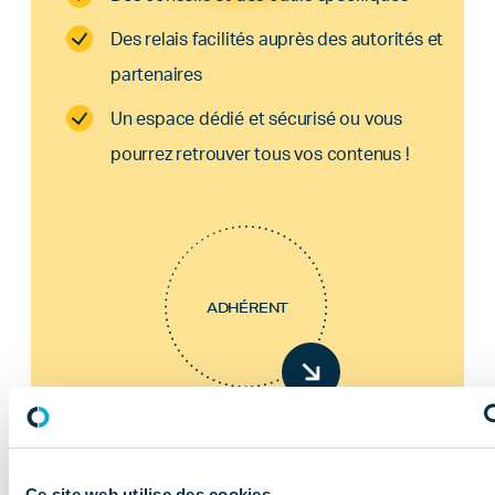
Des relais facilités auprès des autorités et
partenaires
Un espace dédié et sécurisé ou vous
pourrez retrouver tous vos contenus !
ADHÉRENT
Ce site web utilise des cookies.