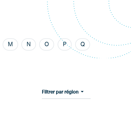
M
N
O
P
Q
Filtrer par région