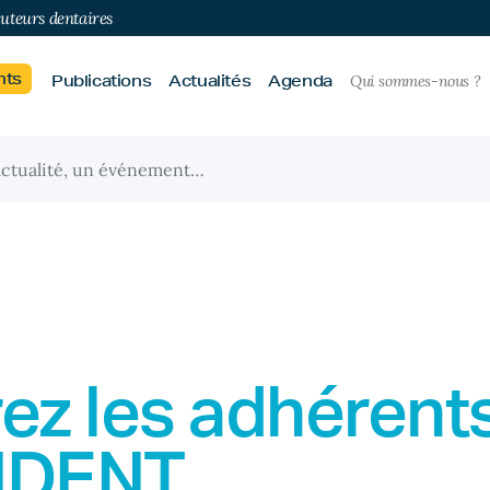
buteurs dentaires
nts
Publications
Actualités
Agenda
Qui sommes-nous ?
ez les adhérent
IDENT