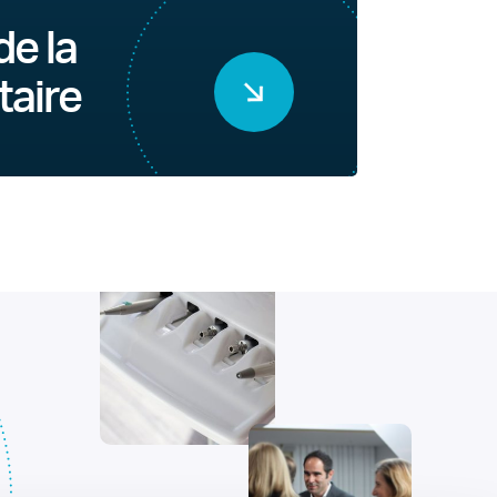
de la
taire