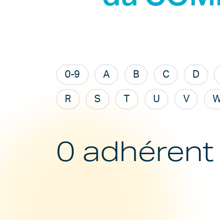
0-9
A
B
C
D
R
S
T
U
V
0 adhérent