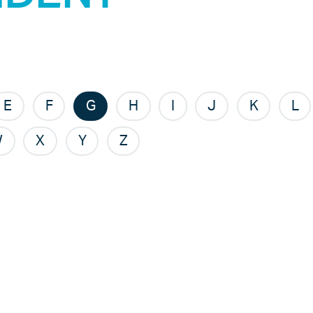
E
F
G
H
I
J
K
L
W
X
Y
Z