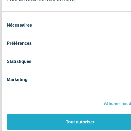
expertise aux
entreprises et
Sélection
les accompagne
Nécessaires
du
consentement
Préférences
Statistiques
Marketing
Afficher les d
QUI SOMMES-NOUS ?
Tout autoriser