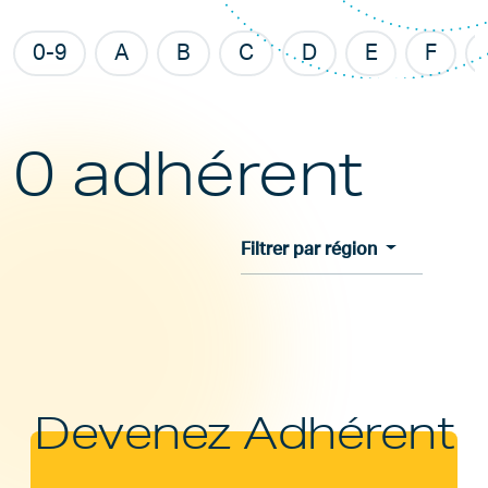
0-9
A
B
C
D
E
F
0 adhérent
Filtrer par région
Devenez Adhérent