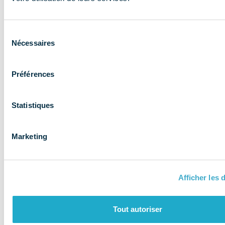
expertise aux
entreprises et
Sélection
les accompagne
Nécessaires
du
consentement
Préférences
Statistiques
Marketing
Afficher les d
QUI SOMMES-NOUS ?
Tout autoriser