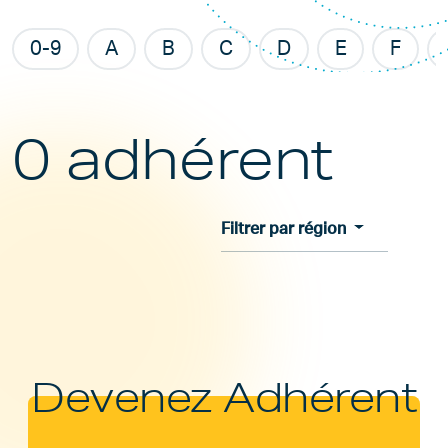
0-9
A
B
C
D
E
F
0 adhérent
Filtrer par région
Devenez Adhérent