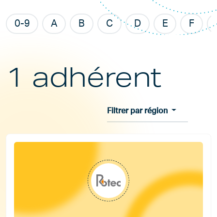
0-9
A
B
C
D
E
F
1 adhérent
Filtrer par région