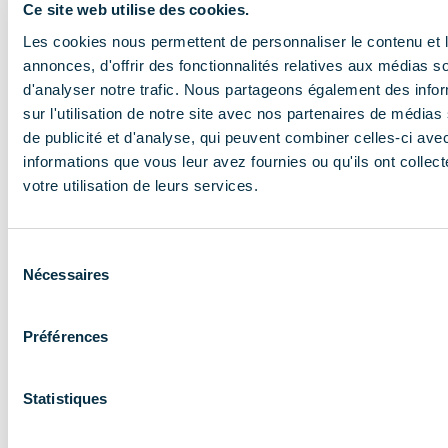
Ce site web utilise des cookies.
En savoir plus
Les cookies nous permettent de personnaliser le contenu et 
annonces, d'offrir des fonctionnalités relatives aux médias s
d'analyser notre trafic. Nous partageons également des info
sur l'utilisation de notre site avec nos partenaires de médias
de publicité et d'analyse, qui peuvent combiner celles-ci ave
informations que vous leur avez fournies ou qu'ils ont collect
votre utilisation de leurs services.
NOS MISSIONS
Le COMIDENT
Sélection
Nécessaires
du
apporte son
consentement
expertise aux
Préférences
entreprises et
les accompagne
Statistiques