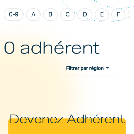
0-9
A
B
C
D
E
F
0 adhérent
Filtrer par région
Devenez Adhérent