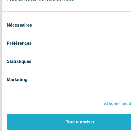
expertise aux
entreprises et
Sélection
les accompagne
Nécessaires
du
consentement
Préférences
Statistiques
Marketing
Afficher les d
QUI SOMMES-NOUS ?
Tout autoriser