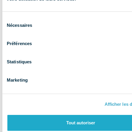
expertise aux
entreprises et
Sélection
les accompagne
Nécessaires
du
consentement
Préférences
Statistiques
Marketing
Afficher les d
QUI SOMMES-NOUS ?
Tout autoriser