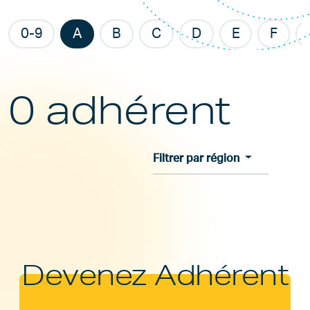
0-9
A
B
C
D
E
F
0 adhérent
Filtrer par région
Devenez Adhérent